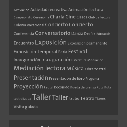
Actividad recreativa
Animación lectora
Activación
Cine
Charla
Clases
Club de lectura
Campeonato
Ceremonia
Concierto
Concierto
Colonia vacacional
Conversatorio
Danza
Conferencia
Desfile
Educación
Exposición
Encuentro
Exposición permanente
Festival
Exposición temporal
Feria
Inauguración
Inauguración
Literatura
Mediación
Mediación lectora
Música
Obra teatral
Presentación
Presentación de libro
Programa
Proyección
Recorrido
Rueda de prensa
Ruta
Ruta
Recital
Taller
Taller
Teatro
teatro
teatralizada
Títeres
Visita guiada