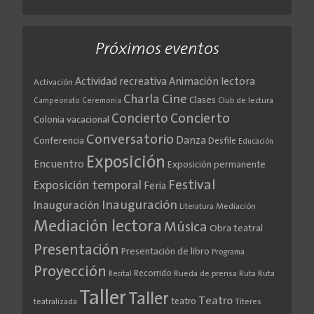
Próximos eventos
Actividad recreativa
Animación lectora
Activación
Cine
Charla
Clases
Club de lectura
Campeonato
Ceremonia
Concierto
Concierto
Colonia vacacional
Conversatorio
Danza
Conferencia
Desfile
Educación
Exposición
Encuentro
Exposición permanente
Festival
Exposición temporal
Feria
Inauguración
Inauguración
Literatura
Mediación
Mediación lectora
Música
Obra teatral
Presentación
Presentación de libro
Programa
Proyección
Recorrido
Rueda de prensa
Ruta
Ruta
Recital
Taller
Taller
Teatro
teatro
teatralizada
Títeres