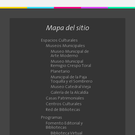
Mapa del sitio
Espacios Culturales
Museos Municipales
Museo Municipal de
Arte Moderno
Museo Municipal
Remigio Crespo Toral
Planetario
Municipal de la Paja
Toquilla y el Sombrero
Museo Catedral Vieja
Galería de la Alcaldía
Casas Patrimoniales
Centros Culturales
Red de Bibliotecas
Programas
Fomento Editorial y
Bibliotecas
Biblioteca Virtual