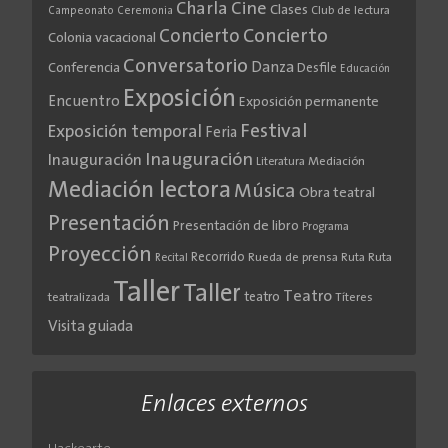
Cine
Charla
Clases
Club de lectura
Campeonato
Ceremonia
Concierto
Concierto
Colonia vacacional
Conversatorio
Danza
Conferencia
Desfile
Educación
Exposición
Encuentro
Exposición permanente
Festival
Exposición temporal
Feria
Inauguración
Inauguración
Literatura
Mediación
Mediación lectora
Música
Obra teatral
Presentación
Presentación de libro
Programa
Proyección
Recorrido
Rueda de prensa
Ruta
Ruta
Recital
Taller
Taller
Teatro
teatro
teatralizada
Títeres
Visita guiada
Enlaces externos