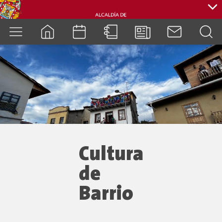
cuenca.gob.ec
Cultura
de
Barrio