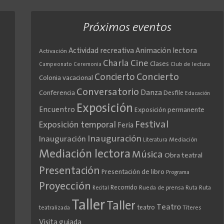
Próximos eventos
Actividad recreativa
Animación lectora
Activación
Cine
Charla
Clases
Club de lectura
Campeonato
Ceremonia
Concierto
Concierto
Colonia vacacional
Conversatorio
Danza
Conferencia
Desfile
Educación
Exposición
Encuentro
Exposición permanente
Festival
Exposición temporal
Feria
Inauguración
Inauguración
Literatura
Mediación
Mediación lectora
Música
Obra teatral
Presentación
Presentación de libro
Programa
Proyección
Recorrido
Rueda de prensa
Ruta
Ruta
Recital
Taller
Taller
Teatro
teatro
teatralizada
Títeres
Visita guiada