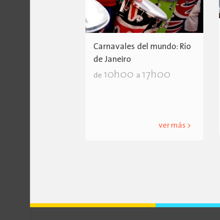
Carnavales del mundo: Río
de Janeiro
10h00
17h00
de
a
ver más >