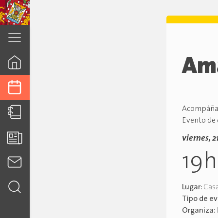
cuenca.gob.ec
Ama
Acompáñano
Evento de 
viernes, 2
19
Lugar:
Casa
Tipo de e
Organiza: