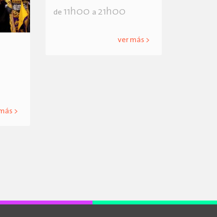
11h00
21h00
de
a
ver más >
 más >