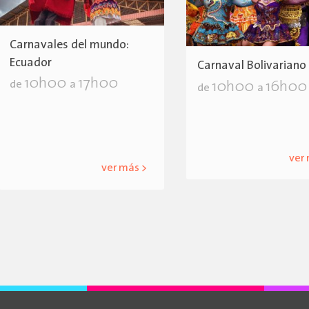
Carnavales del mundo:
Ecuador
Carnaval Bolivariano
10h00
17h00
10h00
16h00
de
a
de
a
ver
ver más >