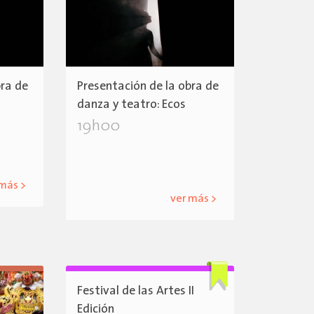
bra de
Presentación de la obra de
danza y teatro: Ecos
19h00
 más >
ver más >
Festival de las Artes II
Edición