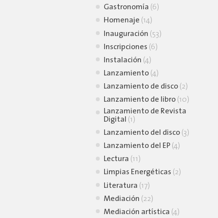
Gastronomía
(6)
Homenaje
(14)
Inauguración
(53)
Inscripciones
(6)
Instalación
(4)
Lanzamiento
(4)
Lanzamiento de disco
(2)
Lanzamiento de libro
(10)
Lanzamiento de Revista
Digital
(1)
Lanzamiento del disco
(3)
Lanzamiento del EP
(4)
Lectura
(11)
Limpias Energéticas
(2)
Literatura
(17)
Mediación
(22)
Mediación artística
(4)