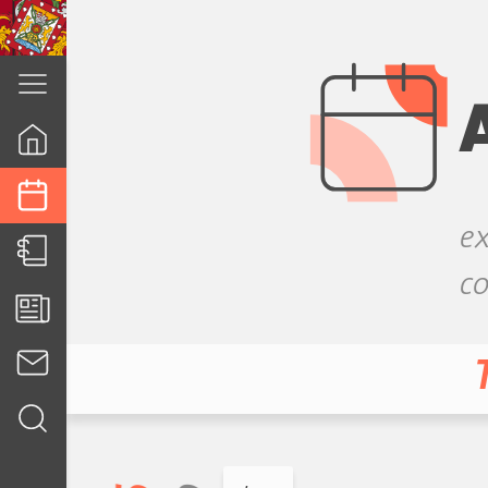
cuenca.gob.ec
ex
co