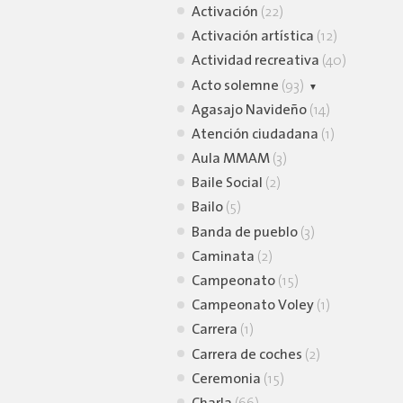
Activación
(22)
Activación artística
(12)
Actividad recreativa
(40)
Acto solemne
(93)
Agasajo Navideño
Homenaje
(12)
(14)
Atención ciudadana
Inauguración
(73)
(1)
Aula MMAM
(3)
Baile Social
(2)
Bailo
(5)
Banda de pueblo
(3)
Caminata
(2)
Campeonato
(15)
Campeonato Voley
(1)
Carrera
(1)
Carrera de coches
(2)
Ceremonia
(15)