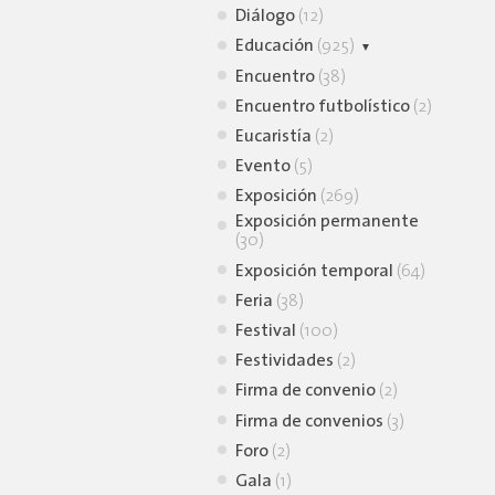
Diálogo
(12)
Educación
(925)
Animación lectora
Encuentro
(38)
(39)
Encuentro futbolístico
(2)
Charla virtual
(9)
Eucaristía
(2)
Conferencia
(30)
Evento
(5)
Conversatorio
(105)
Exposición
(269)
Curso
(7)
Exposición permanente
(30)
Simposio
(2)
Exposición temporal
Taller
(724)
(64)
Feria
Webinar
(38)
(1)
Festival
(100)
Festividades
(2)
Firma de convenio
(2)
Firma de convenios
(3)
Foro
(2)
Gala
(1)