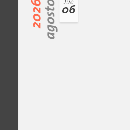
2026
agosto
Jue
06