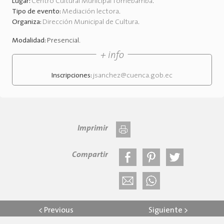
Lugar:
Centro Cultural Municipal Tomebamba
.
Tipo de evento:
Mediación lectora
.
Organiza:
Dirección Municipal de Cultura
.
Modalidad:
Presencial
.
+ info
Inscripciones:
jsanchez@cuenca.gob.ec
Imprimir
Compartir
<
Previous
Siguiente
>