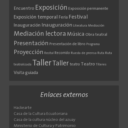
Exposición
Encuentro
Exposición permanente
Festival
Exposición temporal
Feria
Inauguración
Inauguración
Literatura
Mediación
Mediación lectora
Música
Obra teatral
Presentación
Presentación de libro
Programa
Proyección
Recorrido
Rueda de prensa
Ruta
Ruta
Recital
Taller
Taller
Teatro
teatro
teatralizada
Títeres
Visita guiada
Enlaces externos
Hackearte
Casa de la Cultura Ecuatoriana
Casa de la cultura núcleo del azuay
Ministerio de Cultura y Patrimonio