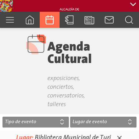
cuenca.gob.ec
Agenda
Cultural
exposiciones,
conciertos,
conversatorios,
talleres
Tipo de evento
Lugar de evento
Lugar:
Biblioteca Municipal de Turi