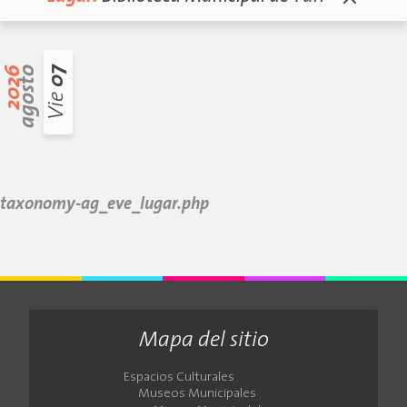
2026
agosto
07
Vie
taxonomy-ag_eve_lugar.php
Mapa del sitio
Espacios Culturales
Museos Municipales