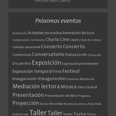
Feria del Libro Cuenca
Próximos eventos
Actividad recreativa
Animación lectora
Activación
Cine
Charla
Clases
Club de lectura
Campeonato
Ceremonia
Concierto
Concierto
Colonia vacacional
Conversatorio
Danza
Conferencia
Desfile
Educación
Exposición
Encuentro
Exposición permanente
Festival
Exposición temporal
Feria
Inauguración
Inauguración
Literatura
Mediación
Mediación lectora
Música
Obra teatral
Presentación
Presentación de libro
Programa
Proyección
Recorrido
Rueda de prensa
Ruta
Ruta
Recital
Taller
Taller
Teatro
teatro
teatralizada
Títeres