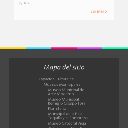
15h00
ver más >
Mapa del sitio
Espacios Culturales
Museos Municipales
Museo Municipal de
Arte Moderno
Museo Municipal
Remigio Crespo Toral
Planetario
Municipal de la Paja
Toquilla y el Sombrero
Museo Catedral Vieja