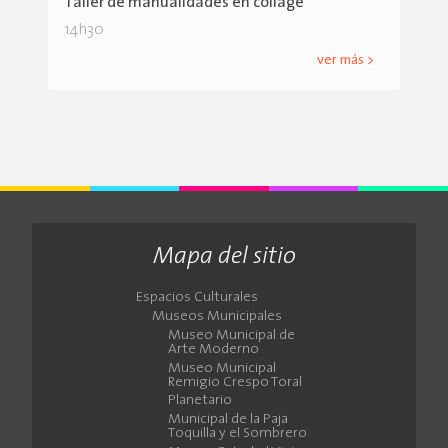
Taller de manualidades en collage
14h30
ver más >
Mapa del sitio
Espacios Culturales
Museos Municipales
Museo Municipal de
Arte Moderno
Museo Municipal
Remigio Crespo Toral
Planetario
Municipal de la Paja
Toquilla y el Sombrero