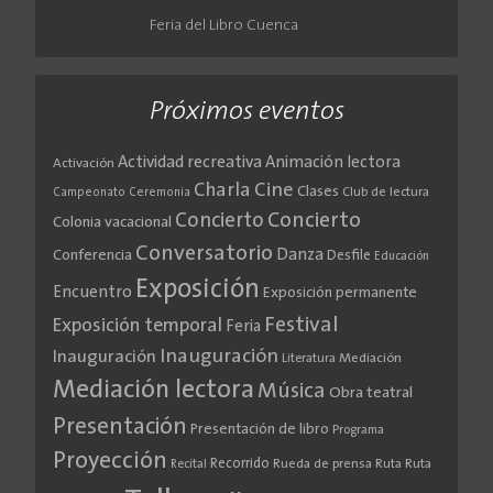
Feria del Libro Cuenca
Próximos eventos
Actividad recreativa
Animación lectora
Activación
Cine
Charla
Clases
Club de lectura
Campeonato
Ceremonia
Concierto
Concierto
Colonia vacacional
Conversatorio
Danza
Conferencia
Desfile
Educación
Exposición
Encuentro
Exposición permanente
Festival
Exposición temporal
Feria
Inauguración
Inauguración
Literatura
Mediación
Mediación lectora
Música
Obra teatral
Presentación
Presentación de libro
Programa
Proyección
Recorrido
Rueda de prensa
Ruta
Ruta
Recital