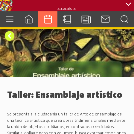
cuenca.gob.ec
Taller: Ensamblaje artístico
Se presenta a la ciudadanía un taller de Arte de ensamblaje es
una técnica artística que crea obras tridimensionales mediante
la unión de objetos cotidianos, encontrados o reciclados.
Similar al collage pero con volumen, busca expresar emociones