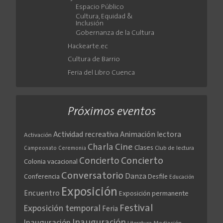
Espacio Público
Cultura, Equidad &
Inclusión
Gobernanza de la Cultura
Hackearte.ec
Cultura de Barrio
Feria del Libro Cuenca
Próximos eventos
Actividad recreativa
Animación lectora
Activación
Cine
Charla
Clases
Club de lectura
Campeonato
Ceremonia
Concierto
Concierto
Colonia vacacional
Conversatorio
Danza
Conferencia
Desfile
Educación
Exposición
Encuentro
Exposición permanente
Festival
Exposición temporal
Feria
Inauguración
Inauguración