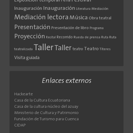
Festival
Exposición temporal
Feria
Inauguración
Inauguración
Literatura
Mediación
Mediación lectora
Música
Obra teatral
Presentación
Presentación de libro
Programa
Proyección
Recorrido
Rueda de prensa
Ruta
Ruta
Recital
Taller
Taller
Teatro
teatro
teatralizada
Títeres
Visita guiada
Enlaces externos
Hackearte
Casa de la Cultura Ecuatoriana
Casa de la cultura núcleo del azuay
Ministerio de Cultura y Patrimonio
Fundación de Turismo para Cuenca
CIDAP