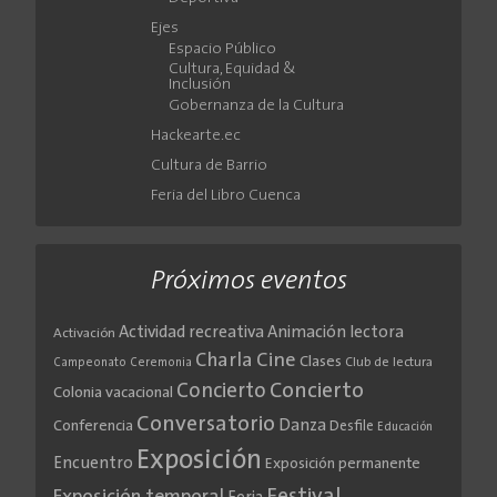
Ejes
Espacio Público
Cultura, Equidad &
Inclusión
Gobernanza de la Cultura
Hackearte.ec
Cultura de Barrio
Feria del Libro Cuenca
Próximos eventos
Actividad recreativa
Animación lectora
Activación
Cine
Charla
Clases
Club de lectura
Campeonato
Ceremonia
Concierto
Concierto
Colonia vacacional
Conversatorio
Danza
Conferencia
Desfile
Educación
Exposición
Encuentro
Exposición permanente