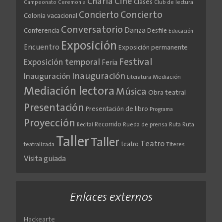
Cine
Charla
Clases
Club de lectura
Campeonato
Ceremonia
Concierto
Concierto
Colonia vacacional
Conversatorio
Danza
Conferencia
Desfile
Educación
Exposición
Encuentro
Exposición permanente
Festival
Exposición temporal
Feria
Inauguración
Inauguración
Literatura
Mediación
Mediación lectora
Música
Obra teatral
Presentación
Presentación de libro
Programa
Proyección
Recorrido
Rueda de prensa
Ruta
Ruta
Recital
Taller
Taller
Teatro
teatro
teatralizada
Títeres
Visita guiada
Enlaces externos
Hackearte