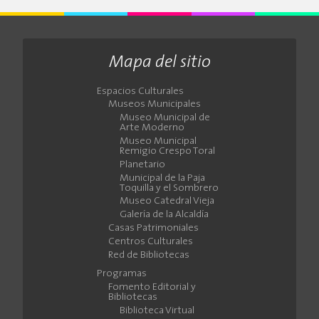
Mapa del sitio
Espacios Culturales
Museos Municipales
Museo Municipal de
Arte Moderno
Museo Municipal
Remigio Crespo Toral
Planetario
Municipal de la Paja
Toquilla y el Sombrero
Museo Catedral Vieja
Galería de la Alcaldía
Casas Patrimoniales
Centros Culturales
Red de Bibliotecas
Programas
Fomento Editorial y
Bibliotecas
Biblioteca Virtual