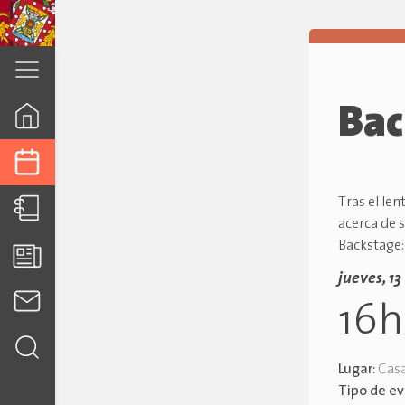
cuenca.gob.ec
Bac
Tras el le
acerca de 
Backstage:
jueves, 1
16
Lugar:
Casa
Tipo de e