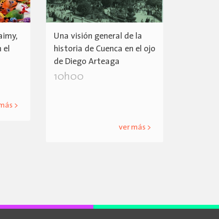
aimy,
Una visión general de la
 el
historia de Cuenca en el ojo
de Diego Arteaga
10h00
 más >
ver más >