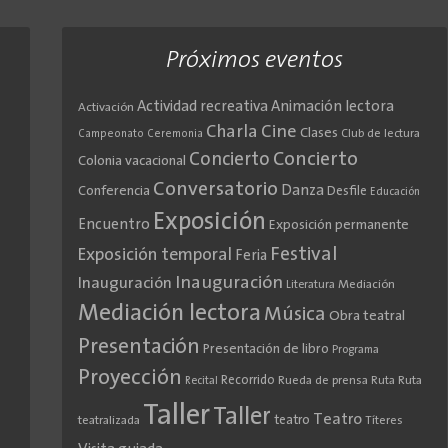
Próximos eventos
Actividad recreativa
Animación lectora
Activación
Cine
Charla
Clases
Club de lectura
Campeonato
Ceremonia
Concierto
Concierto
Colonia vacacional
Conversatorio
Danza
Conferencia
Desfile
Educación
Exposición
Encuentro
Exposición permanente
Festival
Exposición temporal
Feria
Inauguración
Inauguración
Literatura
Mediación
Mediación lectora
Música
Obra teatral
Presentación
Presentación de libro
Programa
Proyección
Recorrido
Rueda de prensa
Ruta
Ruta
Recital
Taller
Taller
Teatro
teatro
teatralizada
Títeres