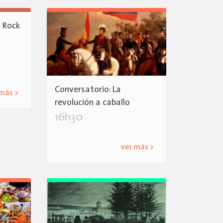
l Rock
Conversatorio: La
 más >
revolución a caballo
16h30
ver más >