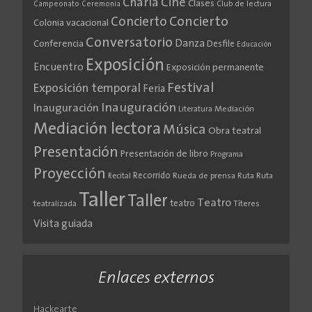
Cine
Charla
Clases
Club de lectura
Campeonato
Ceremonia
Concierto
Concierto
Colonia vacacional
Conversatorio
Danza
Conferencia
Desfile
Educación
Exposición
Encuentro
Exposición permanente
Festival
Exposición temporal
Feria
Inauguración
Inauguración
Literatura
Mediación
Mediación lectora
Música
Obra teatral
Presentación
Presentación de libro
Programa
Proyección
Recorrido
Rueda de prensa
Ruta
Ruta
Recital
Taller
Taller
Teatro
teatro
teatralizada
Títeres
Visita guiada
Enlaces externos
Hackearte