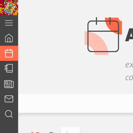
cuenca.gob.ec
ex
co