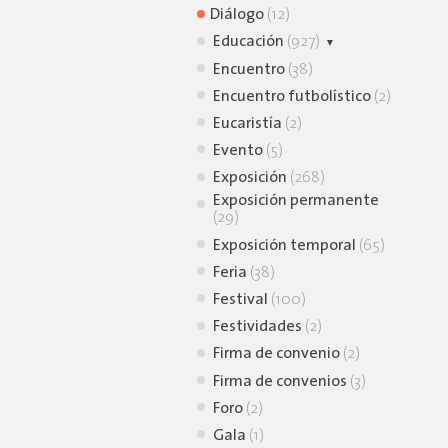
Diálogo
(12)
Educación
(927)
Animación lectora
Encuentro
(38)
(39)
Encuentro futbolístico
(2)
Charla virtual
(9)
Eucaristía
(2)
Conferencia
(30)
Evento
(5)
Conversatorio
(105)
Exposición
(268)
Curso
(7)
Exposición permanente
(29)
Simposio
(2)
Exposición temporal
Taller
(726)
(65)
Feria
Webinar
(38)
(1)
Festival
(100)
Festividades
(2)
Firma de convenio
(2)
Firma de convenios
(3)
Foro
(2)
Gala
(1)