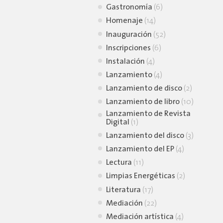
Gastronomía
(6)
Homenaje
(14)
Inauguración
(52)
Inscripciones
(6)
Instalación
(4)
Lanzamiento
(4)
Lanzamiento de disco
(2)
Lanzamiento de libro
(10)
Lanzamiento de Revista
Digital
(1)
Lanzamiento del disco
(3)
Lanzamiento del EP
(4)
Lectura
(11)
Limpias Energéticas
(2)
Literatura
(17)
Mediación
(22)
Mediación artística
(4)