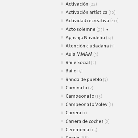
Activación
(22)
Activación artística
(12)
Actividad recreativa
(40)
Acto solemne
(93)
Agasajo Navideño
Homenaje
(12)
(14)
Atención ciudadana
Inauguración
(73)
(1)
Aula MMAM
(3)
Baile Social
(2)
Bailo
(5)
Banda de pueblo
(3)
Caminata
(2)
Campeonato
(15)
Campeonato Voley
(1)
Carrera
(1)
Carrera de coches
(2)
Ceremonia
(15)