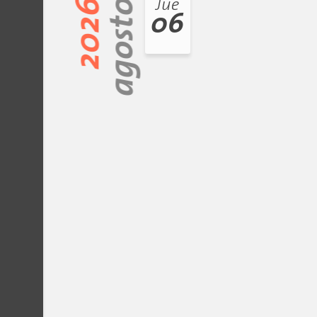
2026
agosto
Jue
06