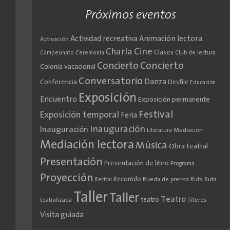
Próximos eventos
Actividad recreativa
Animación lectora
Activación
Cine
Charla
Clases
Club de lectura
Campeonato
Ceremonia
Concierto
Concierto
Colonia vacacional
Conversatorio
Danza
Conferencia
Desfile
Educación
Exposición
Encuentro
Exposición permanente
Festival
Exposición temporal
Feria
Inauguración
Inauguración
Literatura
Mediación
Mediación lectora
Música
Obra teatral
Presentación
Presentación de libro
Programa
Proyección
Recorrido
Rueda de prensa
Ruta
Ruta
Recital
Taller
Taller
Teatro
teatro
teatralizada
Títeres
Visita guiada