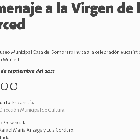
enaje a la Virgen de 
rced
seo Municipal Casa del Sombrero invita a la celebración eucarísti
la Merced.
3 de septiembre del 2021
h00
vento:
Eucaristía
.
Dirección Municipal de Cultura
.
d:
Presencial
.
Rafael María Arizaga y Luis Cordero
.
itado
.