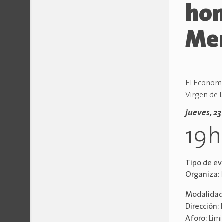
hom
Me
El Economu
Virgen de 
jueves, 2
19
Tipo de e
Organiza:
Modalida
Dirección:
Aforo:
Lim