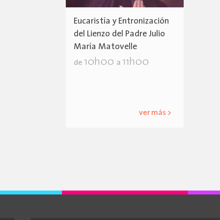
Eucaristía y Entronización
del Lienzo del Padre Julio
María Matovelle
10h00
11h00
de
a
ver más >