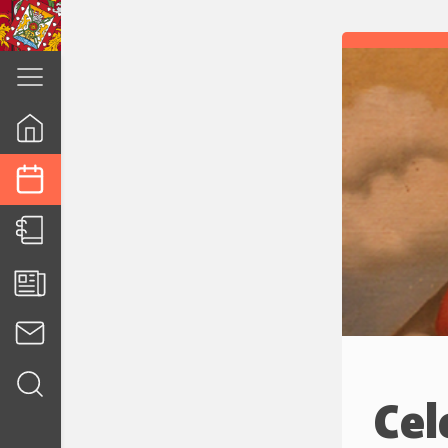
cuenca.gob.ec
Cel