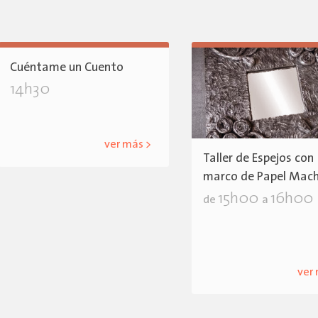
Cuéntame un Cuento
14h30
ver más >
Taller de Espejos con
marco de Papel Mac
15h00
16h00
de
a
ver