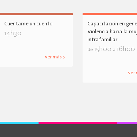
Cuéntame un cuento
Capacitación en géne
Violencia hacia la mu
14h30
intrafamiliar
15h00
16h00
de
a
ver más >
ver