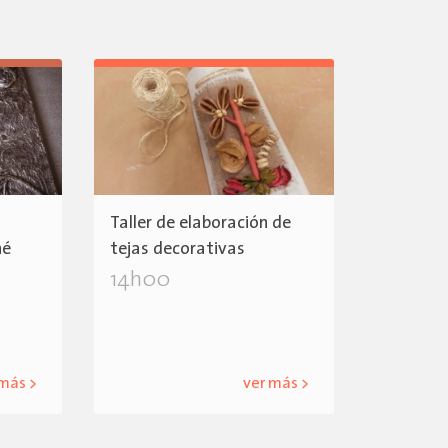
Taller de elaboración de
hé
tejas decorativas
14h00
 más >
ver más >