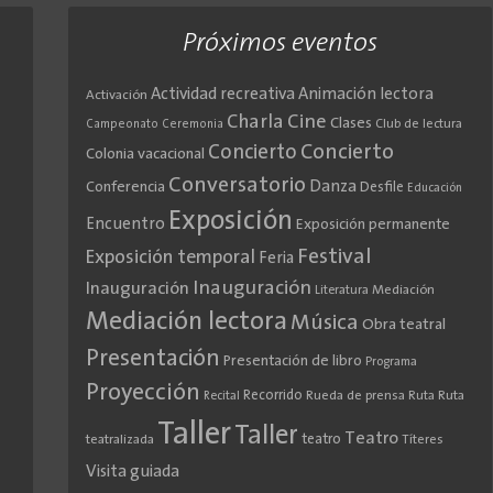
Próximos eventos
Actividad recreativa
Animación lectora
Activación
Cine
Charla
Clases
Club de lectura
Campeonato
Ceremonia
Concierto
Concierto
Colonia vacacional
Conversatorio
Danza
Conferencia
Desfile
Educación
Exposición
Encuentro
Exposición permanente
Festival
Exposición temporal
Feria
Inauguración
Inauguración
Literatura
Mediación
Mediación lectora
Música
Obra teatral
Presentación
Presentación de libro
Programa
Proyección
Recorrido
Rueda de prensa
Ruta
Ruta
Recital
Taller
Taller
Teatro
teatro
teatralizada
Títeres
Visita guiada