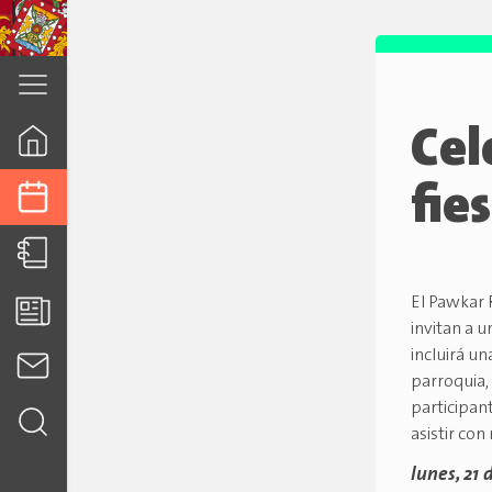
cuenca.gob.ec
Cel
fie
El Pawkar R
invitan a u
incluirá un
parroquia, 
participan
asistir co
lunes, 21