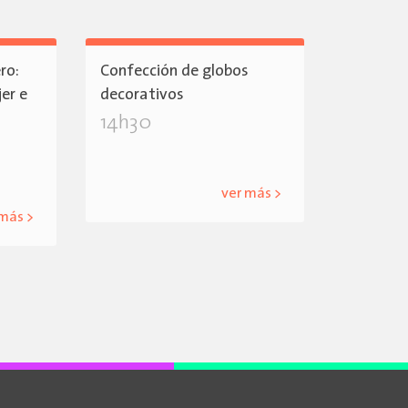
ro:
Confección de globos
jer e
decorativos
14h30
ver más >
 más >