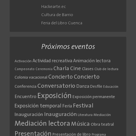
Hackearte.ec
Cultura de Barrio
Feria del Libro Cuenca
Próximos eventos
Actividad recreativa
Animación lectora
Activación
Cine
Charla
Clases
Club de lectura
Campeonato
Ceremonia
Concierto
Concierto
Colonia vacacional
Conversatorio
Danza
Conferencia
Desfile
Educación
Exposición
Encuentro
Exposición permanente
Festival
Exposición temporal
Feria
Inauguración
Inauguración
Literatura
Mediación
Mediación lectora
Música
Obra teatral
Presentación
Presentación de libro
Programa