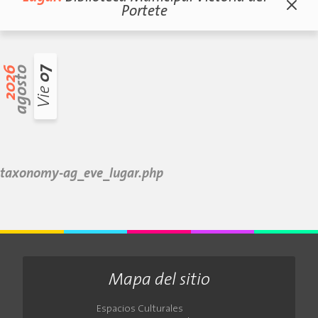
Portete
2026
agosto
07
Vie
taxonomy-ag_eve_lugar.php
Mapa del sitio
Espacios Culturales