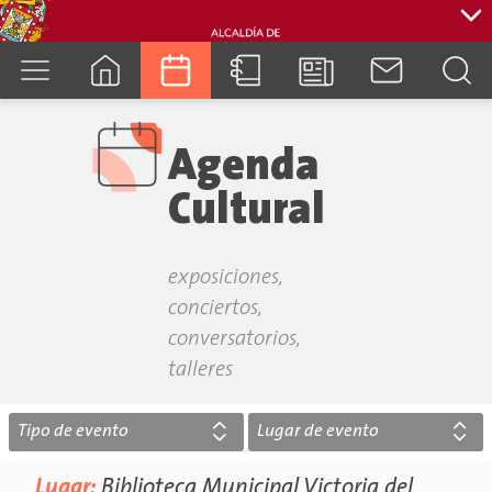
cuenca.gob.ec
Agenda
Cultural
exposiciones,
conciertos,
conversatorios,
talleres
Tipo de evento
Lugar de evento
Lugar:
Biblioteca Municipal Victoria del