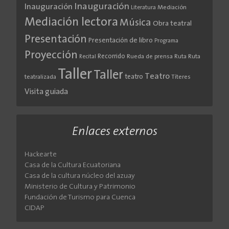
Inauguración
Inauguración
Literatura
Mediación
Mediación lectora
Música
Obra teatral
Presentación
Presentación de libro
Programa
Proyección
Recorrido
Rueda de prensa
Ruta
Ruta
Recital
Taller
Taller
Teatro
teatro
teatralizada
Títeres
Visita guiada
Enlaces externos
Hackearte
Casa de la Cultura Ecuatoriana
Casa de la cultura núcleo del azuay
Ministerio de Cultura y Patrimonio
Fundación de Turismo para Cuenca
CIDAP