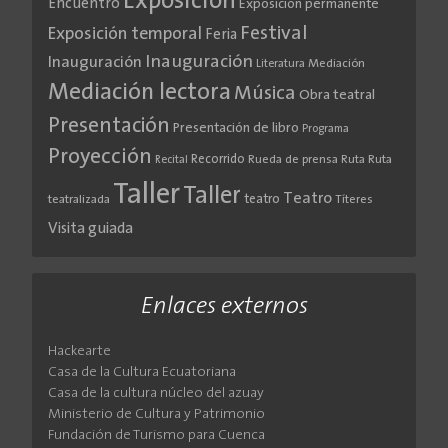
Exposición
Encuentro
Exposición permanente
Festival
Exposición temporal
Feria
Inauguración
Inauguración
Literatura
Mediación
Mediación lectora
Música
Obra teatral
Presentación
Presentación de libro
Programa
Proyección
Recorrido
Rueda de prensa
Ruta
Ruta
Recital
Taller
Taller
Teatro
teatro
teatralizada
Títeres
Visita guiada
Enlaces externos
Hackearte
Casa de la Cultura Ecuatoriana
Casa de la cultura núcleo del azuay
Ministerio de Cultura y Patrimonio
Fundación de Turismo para Cuenca