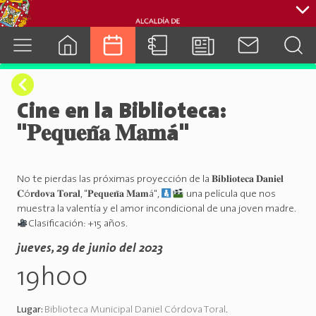
cuenca.gob.ec
Cine en la Biblioteca:
"𝐏𝐞𝐪𝐮𝐞𝐧̃𝐚 𝐌𝐚𝐦á"
No te pierdas las próximas proyección de la 𝐁𝐢𝐛𝐥𝐢𝐨𝐭𝐞𝐜𝐚 𝐃𝐚𝐧𝐢𝐞𝐥
𝐂ó𝐫𝐝𝐨𝐯𝐚 𝐓𝐨𝐫𝐚𝐥, "𝐏𝐞𝐪𝐮𝐞𝐧̃𝐚 𝐌𝐚𝐦á",
una película que nos
muestra la valentía y el amor incondicional de una joven madre.
Clasificación: +15 años.
jueves, 29 de junio del 2023
19h00
Lugar:
Biblioteca Municipal Daniel Córdova Toral
.