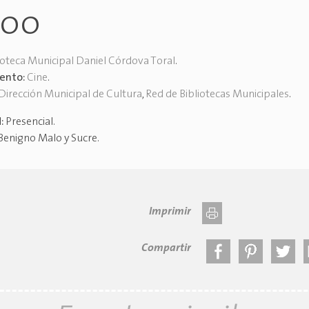
h00
ioteca Municipal Daniel Córdova Toral
.
vento:
Cine
.
Dirección Municipal de Cultura
,
Red de Bibliotecas Municipales
.
d:
Presencial
.
Benigno Malo y Sucre
.
Imprimir
Compartir