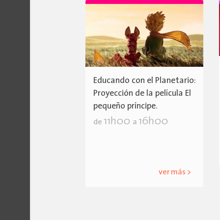
Educando con el Planetario:
Proyección de la película El
pequeño príncipe.
11h00
16h00
de
a
ver más >