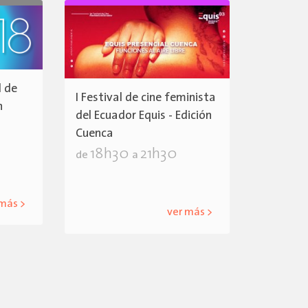
l de
I Festival de cine feminista
n
del Ecuador Equis - Edición
Cuenca
18h30
21h30
de
a
 más >
ver más >