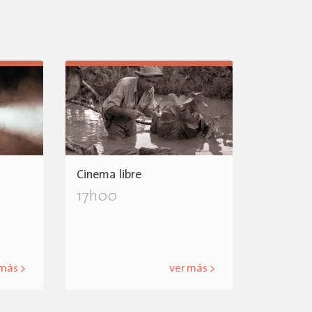
Cinema libre
17h00
 más >
ver más >