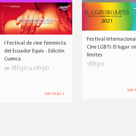
Festival Internaciona
I Festival de cine feminista
Cine LGBTI: El lugar si
del Ecuador Equis - Edición
límites
Cuenca
18h30
18h30
21h30
de
a
ver
ver más >