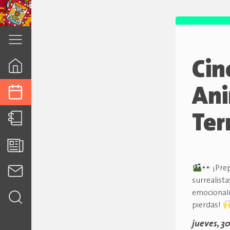
cuenca.gob.ec
Cin
Ani
Ter
¡Prep
surrealist
emocionalm
pierdas!
jueves, 3