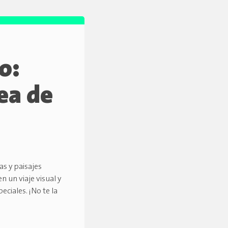
lo:
ea de
s y paisajes
n un viaje visual y
ciales. ¡No te la