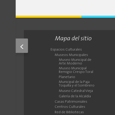
Mapa del sitio
<
Espacios Culturales
Museos Municipales
Museo Municipal de
Arte Moderno
Museo Municipal
Remigio Crespo Toral
Planetario
Municipal de la Paja
Toquilla y el Sombrero
Museo Catedral Vieja
Galería de la Alcaldía
Casas Patrimoniales
Centros Culturales
Red de Bibliotecas