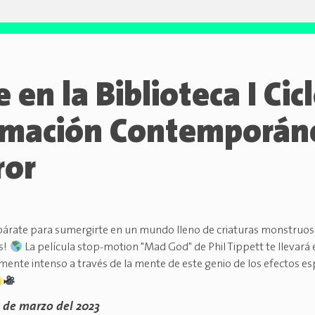
e en la Biblioteca I Cic
mación Contemporán
ror
árate para sumergirte en un mundo lleno de criaturas monstruosa
as!
La película stop-motion "Mad God" de Phil Tippett te llevará e
ente intenso a través de la mente de este genio de los efectos espe
0 de marzo del 2023