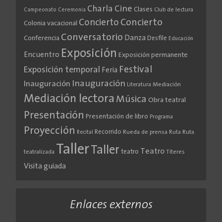
Cine
Charla
Clases
Club de lectura
Campeonato
Ceremonia
Concierto
Concierto
Colonia vacacional
Conversatorio
Danza
Conferencia
Desfile
Educación
Exposición
Encuentro
Exposición permanente
Festival
Exposición temporal
Feria
Inauguración
Inauguración
Literatura
Mediación
Mediación lectora
Música
Obra teatral
Presentación
Presentación de libro
Programa
Proyección
Recorrido
Rueda de prensa
Ruta
Ruta
Recital
Taller
Taller
Teatro
teatro
teatralizada
Títeres
Visita guiada
Enlaces externos