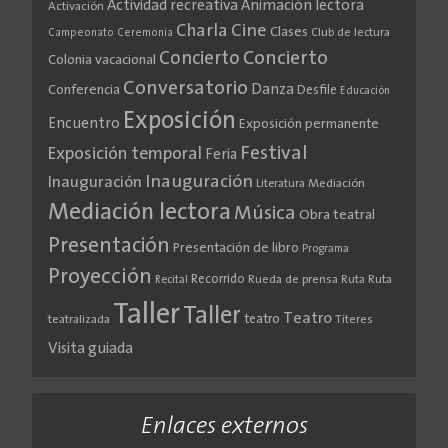
Actividad recreativa
Animación lectora
Activación
Cine
Charla
Clases
Club de lectura
Campeonato
Ceremonia
Concierto
Concierto
Colonia vacacional
Conversatorio
Danza
Conferencia
Desfile
Educación
Exposición
Encuentro
Exposición permanente
Festival
Exposición temporal
Feria
Inauguración
Inauguración
Literatura
Mediación
Mediación lectora
Música
Obra teatral
Presentación
Presentación de libro
Programa
Proyección
Recorrido
Rueda de prensa
Ruta
Ruta
Recital
Taller
Taller
Teatro
teatro
teatralizada
Títeres
Visita guiada
Enlaces externos