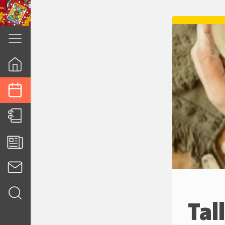
cuenca.gob.ec
Tal