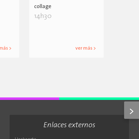
collage
14h30
 más >
ver más >
>
Enlaces externos