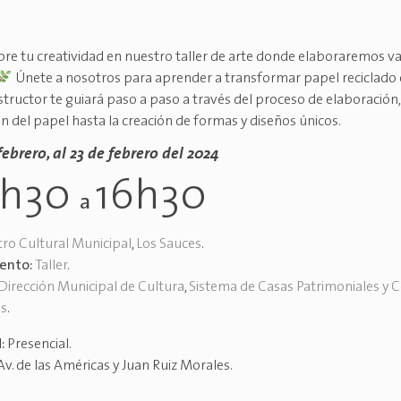
re tu creatividad en nuestro taller de arte donde elaboraremos va
Únete a nosotros para aprender a transformar papel reciclado e
structor te guiará paso a paso a través del proceso de elaboración,
n del papel hasta la creación de formas y diseños únicos.
febrero, al 23 de febrero del 2024
4h30
16h30
a
ro Cultural Municipal
,
Los Sauces
.
vento:
Taller
.
Dirección Municipal de Cultura
,
Sistema de Casas Patrimoniales y 
es
.
d:
Presencial
.
Av. de las Américas y Juan Ruiz Morales
.