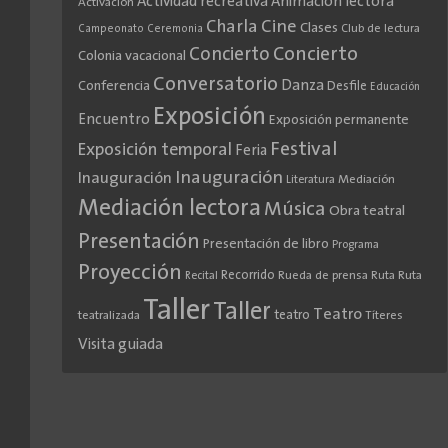
Actividad recreativa
Animación lectora
Activación
Cine
Charla
Clases
Club de lectura
Campeonato
Ceremonia
Concierto
Concierto
Colonia vacacional
Conversatorio
Danza
Conferencia
Desfile
Educación
Exposición
Encuentro
Exposición permanente
Festival
Exposición temporal
Feria
Inauguración
Inauguración
Literatura
Mediación
Mediación lectora
Música
Obra teatral
Presentación
Presentación de libro
Programa
Proyección
Recorrido
Rueda de prensa
Ruta
Ruta
Recital
Taller
Taller
Teatro
teatro
teatralizada
Títeres
Visita guiada