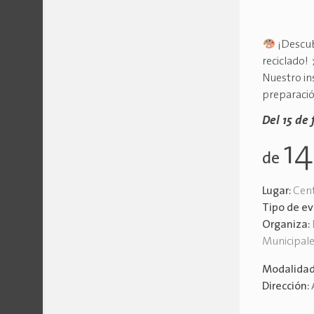
¡Descub
reciclado!
Nuestro in
preparació
Del 15 de 
1
de
Lugar:
Cent
Tipo de e
Organiza:
Municipal
Modalida
Dirección: