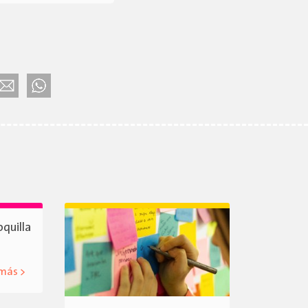
oquilla
 más >