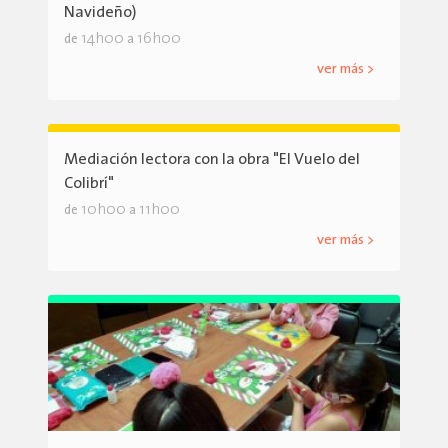
Navideño)
14h00
16h00
de
a
ver más >
Mediación lectora con la obra "El Vuelo del
Colibrí"
10h00
11h00
de
a
ver más >