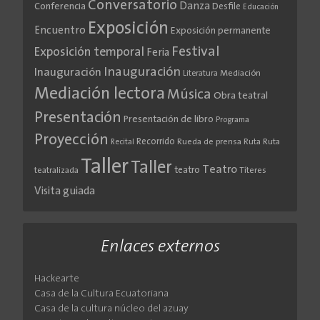
Conversatorio
Danza
Conferencia
Desfile
Educación
Exposición
Encuentro
Exposición permanente
Festival
Exposición temporal
Feria
Inauguración
Inauguración
Literatura
Mediación
Mediación lectora
Música
Obra teatral
Presentación
Presentación de libro
Programa
Proyección
Recorrido
Rueda de prensa
Ruta
Ruta
Recital
Taller
Taller
Teatro
teatro
teatralizada
Títeres
Visita guiada
Enlaces externos
Hackearte
Casa de la Cultura Ecuatoriana
Casa de la cultura núcleo del azuay