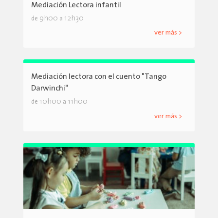
Mediación Lectora infantil
9h00
12h30
de
a
ver más >
Mediación lectora con el cuento "Tango
Darwinchi"
10h00
11h00
de
a
ver más >