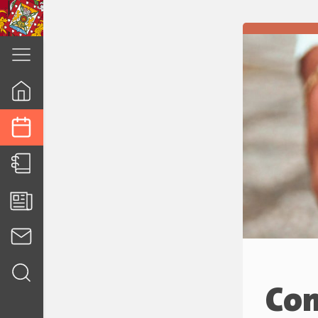
cuenca.gob.ec
Con