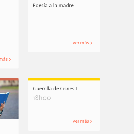
Poesía a la madre
ver más >
 más >
Guerrilla de Cisnes I
18h00
ver más >