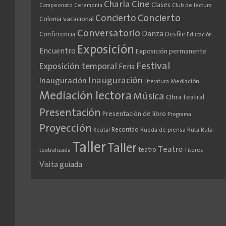
Cine
Charla
Clases
Club de lectura
Campeonato
Ceremonia
Concierto
Concierto
Colonia vacacional
Conversatorio
Danza
Conferencia
Desfile
Educación
Exposición
Encuentro
Exposición permanente
Festival
Exposición temporal
Feria
Inauguración
Inauguración
Literatura
Mediación
Mediación lectora
Música
Obra teatral
Presentación
Presentación de libro
Programa
Proyección
Recorrido
Rueda de prensa
Ruta
Ruta
Recital
Taller
Taller
Teatro
teatro
teatralizada
Títeres
Visita guiada