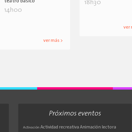
teatro básico
18h30
14h00
ver
ver más >
Próximos eventos
Actividad recreativa
Animación lectora
Activación