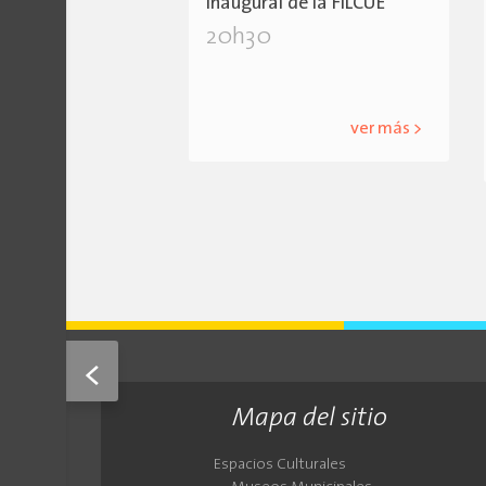
Inaugural de la FILCUE"
20h30
ver más >
<
Mapa del sitio
Espacios Culturales