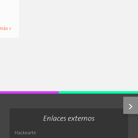
 más >
>
Enlaces externos
Hackearte