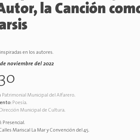
Autor, la Canción com
arsis
inspiradas en los autores.
7 de noviembre del 2022
h30
 Patrimonial Municipal del Alfarero
.
vento:
Poesía
.
Dirección Municipal de Cultura
.
d:
Presencial
.
Calles Mariscal La Mar y Convención del 45
.