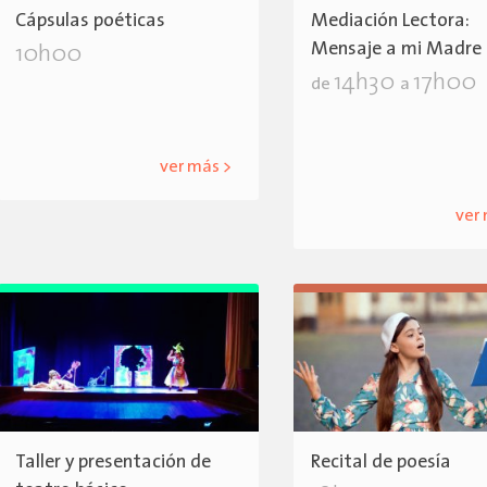
Cápsulas poéticas
Mediación Lectora:
Mensaje a mi Madre
10h00
14h30
17h00
de
a
ver más >
ver
Taller y presentación de
Recital de poesía