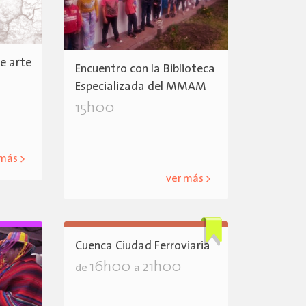
e arte
Encuentro con la Biblioteca
Especializada del MMAM
15h00
 más >
ver más >
Cuenca Ciudad Ferroviaria
16h00
21h00
de
a