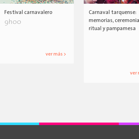
Festival carnavalero
Carnaval tarquense:
memorias, ceremoni
9h00
ritual y pampamesa
ver más >
ver