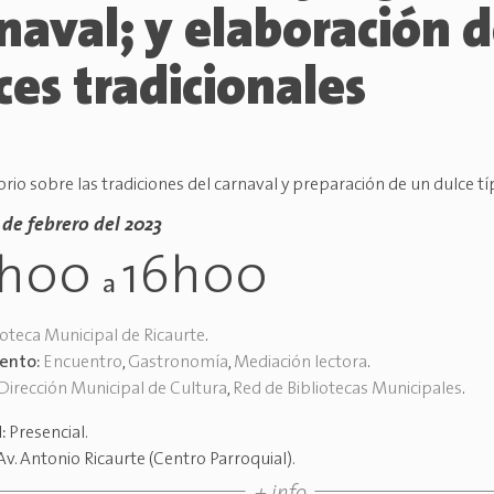
naval; y elaboración 
ces tradicionales
io sobre las tradiciones del carnaval y preparación de un dulce típ
6 de febrero del 2023
5h00
16h00
a
ioteca Municipal de Ricaurte
.
vento:
Encuentro
,
Gastronomía
,
Mediación lectora
.
Dirección Municipal de Cultura
,
Red de Bibliotecas Municipales
.
d:
Presencial
.
Av. Antonio Ricaurte (Centro Parroquial)
.