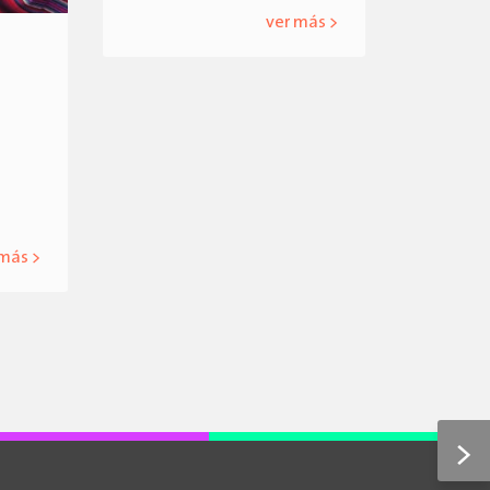
ver más >
a
 más >
>