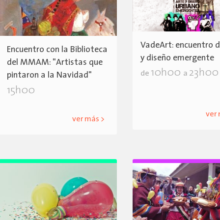
VadeArt: encuentro d
Encuentro con la Biblioteca
y diseño emergente
del MMAM: "Artistas que
10h00
23h00
de
a
pintaron a la Navidad"
15h00
ver
ver más >