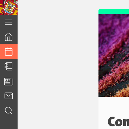
cuenca.gob.ec
Con