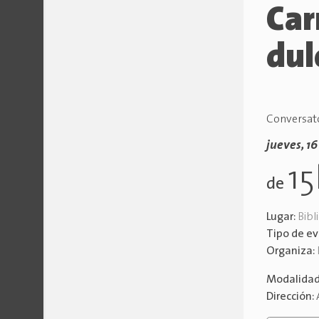
Car
dul
Conversator
jueves, 1
1
de
Lugar:
Bibl
Tipo de e
Organiza:
Modalida
Dirección: