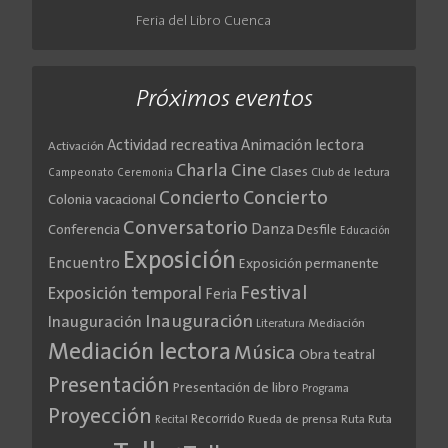
Feria del Libro Cuenca
Próximos eventos
Actividad recreativa
Animación lectora
Activación
Cine
Charla
Clases
Club de lectura
Campeonato
Ceremonia
Concierto
Concierto
Colonia vacacional
Conversatorio
Danza
Conferencia
Desfile
Educación
Exposición
Encuentro
Exposición permanente
Festival
Exposición temporal
Feria
Inauguración
Inauguración
Literatura
Mediación
Mediación lectora
Música
Obra teatral
Presentación
Presentación de libro
Programa
Proyección
Recorrido
Rueda de prensa
Ruta
Ruta
Recital