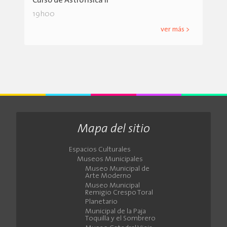
Curso de Astrofísica II
19h00
ver más >
Mapa del sitio
Espacios Culturales
Museos Municipales
Museo Municipal de
Arte Moderno
Museo Municipal
Remigio Crespo Toral
Planetario
Municipal de la Paja
Toquilla y el Sombrero