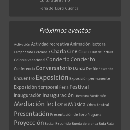
Cultura de Barrio
Feria del Libro Cuenca
Próximos eventos
Actividad recreativa
Animación lectora
Activación
Cine
Charla
Clases
Club de lectura
Campeonato
Ceremonia
Concierto
Concierto
Colonia vacacional
Conversatorio
Danza
Conferencia
Desfile
Educación
Exposición
Encuentro
Exposición permanente
Festival
Exposición temporal
Feria
Inauguración
Inauguración
Literatura
Mediación
Mediación lectora
Música
Obra teatral
Presentación
Presentación de libro
Programa
Proyección
Recorrido
Rueda de prensa
Ruta
Ruta
Recital