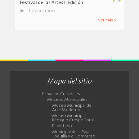
Festival de las Artes II Edición
11h00
21h00
de
a
ver más >
Mapa del sitio
Espacios Culturales
Museos Municipales
Museo Municipal de
Arte Moderno
Museo Municipal
Remigio Crespo Toral
Planetario
Municipal de la Paja
Toquilla y el Sombrero