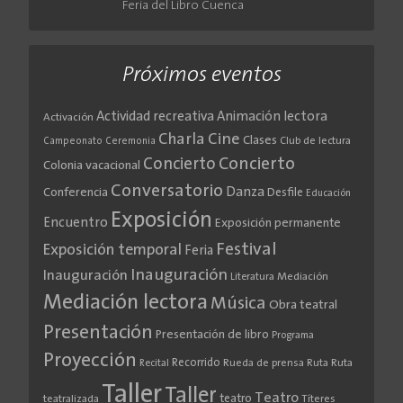
Feria del Libro Cuenca
Próximos eventos
Actividad recreativa
Animación lectora
Activación
Cine
Charla
Clases
Club de lectura
Campeonato
Ceremonia
Concierto
Concierto
Colonia vacacional
Conversatorio
Danza
Conferencia
Desfile
Educación
Exposición
Encuentro
Exposición permanente
Festival
Exposición temporal
Feria
Inauguración
Inauguración
Literatura
Mediación
Mediación lectora
Música
Obra teatral
Presentación
Presentación de libro
Programa
Proyección
Recorrido
Rueda de prensa
Ruta
Ruta
Recital
Taller
Taller
Teatro
teatro
teatralizada
Títeres