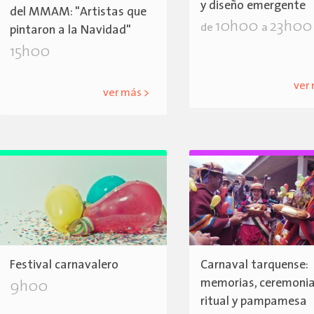
y diseño emergente
del MMAM: "Artistas que
10h00
23h00
de
a
pintaron a la Navidad"
15h00
ver
ver más >
Festival carnavalero
Carnaval tarquense:
memorias, ceremoni
9h00
ritual y pampamesa