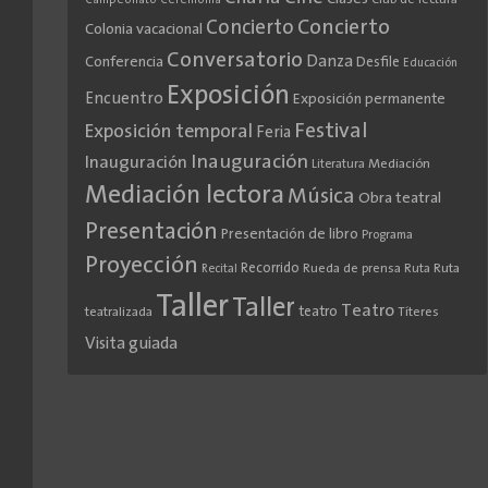
Club de lectura
Campeonato
Ceremonia
Concierto
Concierto
Colonia vacacional
Conversatorio
Danza
Conferencia
Desfile
Educación
Exposición
Encuentro
Exposición permanente
Festival
Exposición temporal
Feria
Inauguración
Inauguración
Literatura
Mediación
Mediación lectora
Música
Obra teatral
Presentación
Presentación de libro
Programa
Proyección
Recorrido
Rueda de prensa
Ruta
Ruta
Recital
Taller
Taller
Teatro
teatro
teatralizada
Títeres
Visita guiada