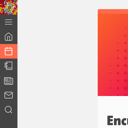
cuenca.gob.ec
Enc