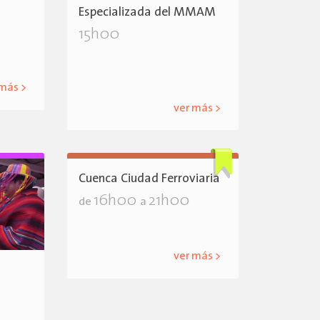
Especializada del MMAM
15h00
 más >
ver más >
Cuenca Ciudad Ferroviaria
16h00
21h00
de
a
ver más >
a