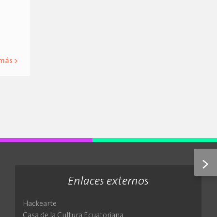
 más >
>
Enlaces externos
Hackearte
Casa de la Cultura Ecuatoriana