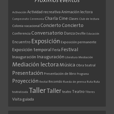
Próximos eventos
Actividad recreativa
Animación lectora
Activación
Cine
Charla
Clases
Club de lectura
Campeonato
Ceremonia
Concierto
Concierto
Colonia vacacional
Conversatorio
Danza
Conferencia
Desfile
Educación
Exposición
Encuentro
Exposición permanente
Festival
Exposición temporal
Feria
Inauguración
Inauguración
Literatura
Mediación
Mediación lectora
Música
Obra teatral
Presentación
Presentación de libro
Programa
Proyección
Recorrido
Rueda de prensa
Ruta
Ruta
Recital
Taller
Taller
Teatro
teatro
teatralizada
Títeres
Visita guiada