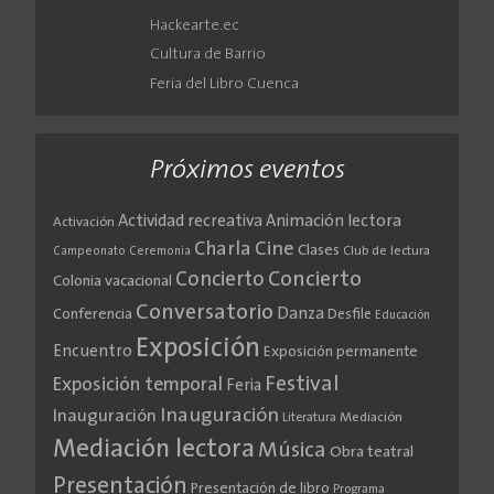
Hackearte.ec
Cultura de Barrio
Feria del Libro Cuenca
Próximos eventos
Actividad recreativa
Animación lectora
Activación
Cine
Charla
Clases
Club de lectura
Campeonato
Ceremonia
Concierto
Concierto
Colonia vacacional
Conversatorio
Danza
Conferencia
Desfile
Educación
Exposición
Encuentro
Exposición permanente
Festival
Exposición temporal
Feria
Inauguración
Inauguración
Literatura
Mediación
Mediación lectora
Música
Obra teatral
Presentación
Presentación de libro
Programa