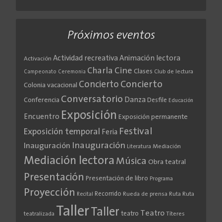
Próximos eventos
Actividad recreativa
Animación lectora
Activación
Cine
Charla
Clases
Club de lectura
Campeonato
Ceremonia
Concierto
Concierto
Colonia vacacional
Conversatorio
Danza
Conferencia
Desfile
Educación
Exposición
Encuentro
Exposición permanente
Festival
Exposición temporal
Feria
Inauguración
Inauguración
Literatura
Mediación
Mediación lectora
Música
Obra teatral
Presentación
Presentación de libro
Programa
Proyección
Recorrido
Rueda de prensa
Ruta
Ruta
Recital
Taller
Taller
Teatro
teatro
teatralizada
Títeres