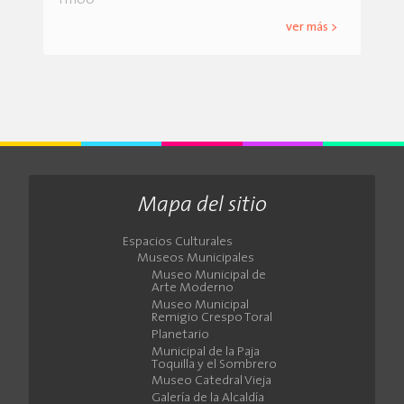
11h00
ver más >
Mapa del sitio
Espacios Culturales
Museos Municipales
Museo Municipal de
Arte Moderno
Museo Municipal
Remigio Crespo Toral
Planetario
Municipal de la Paja
Toquilla y el Sombrero
Museo Catedral Vieja
Galería de la Alcaldía