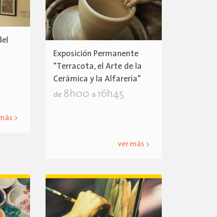
del
Exposición Permanente
"Terracota, el Arte de la
Cerámica y la Alfarería"
8h00
16h45
de
a
 más >
ver más >