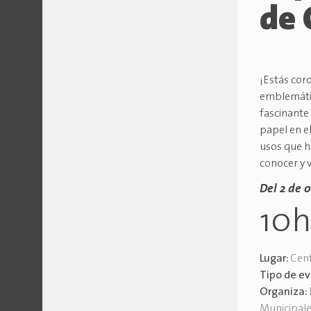
de 
¡Estás cor
emblemátic
fascinante
papel en el
usos que h
conocer y 
Del 2 de o
10
Lugar:
Cen
Tipo de e
Organiza:
Municipal