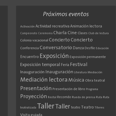
Próximos eventos
Actividad recreativa
Animación lectora
Activación
Cine
Charla
Clases
Club de lectura
Campeonato
Ceremonia
Concierto
Concierto
Colonia vacacional
Conversatorio
Danza
Conferencia
Desfile
Educación
Exposición
Encuentro
Exposición permanente
Festival
Exposición temporal
Feria
Inauguración
Inauguración
Literatura
Mediación
Mediación lectora
Música
Obra teatral
Presentación
Presentación de libro
Programa
Proyección
Recorrido
Rueda de prensa
Ruta
Ruta
Recital
Taller
Taller
Teatro
teatro
teatralizada
Títeres
Visita guiada