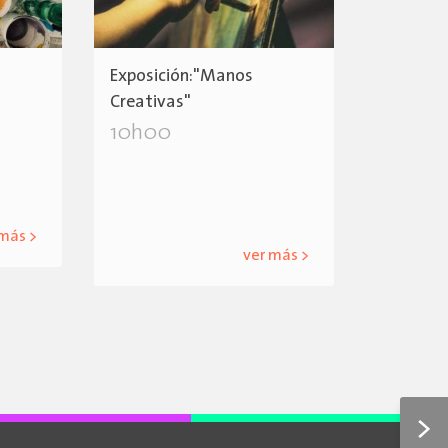
Exposición:"Manos
Creativas"
10h00
 más >
ver más >
>