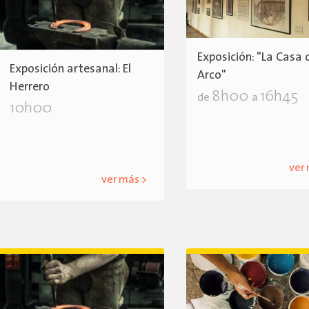
Exposición: "La Casa 
Exposición artesanal: El
Arco"
Herrero
8h00
16h45
de
a
10h00
ver
ver más >