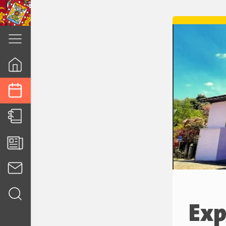
cuenca.gob.ec
Exp