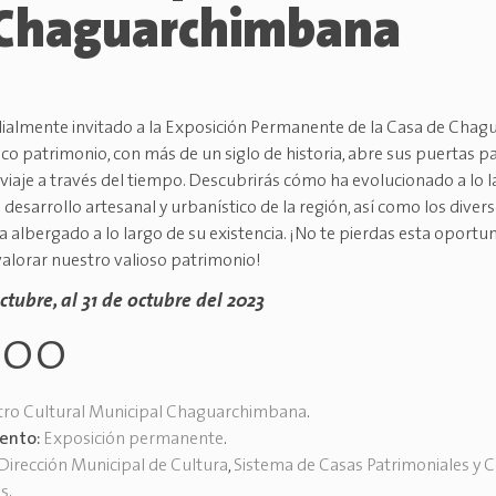
Chaguarchimbana
dialmente invitado a la Exposición Permanente de la Casa de Cha
o patrimonio, con más de un siglo de historia, abre sus puertas pa
 viaje a través del tiempo. Descubrirás cómo ha evolucionado a lo l
 desarrollo artesanal y urbanístico de la región, así como los dive
a albergado a lo largo de su existencia. ¡No te pierdas esta oportu
valorar nuestro valioso patrimonio!
ctubre, al 31 de octubre del 2023
h00
tro Cultural Municipal Chaguarchimbana
.
vento:
Exposición permanente
.
Dirección Municipal de Cultura
,
Sistema de Casas Patrimoniales y 
es
.