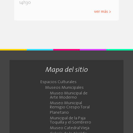
14h30
ver más >
Mapa del sitio
Espacios Culturales
Museos Municipales
Museo Municipal de
Arte Moderno
Museo Municipal
Remigio Crespo Toral
Planetario
Municipal de la Paja
Toquilla y el Sombrero
Museo Catedral Vieja