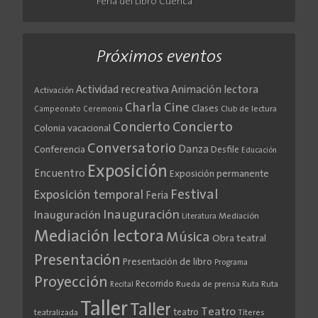
Feria del Libro Cuenca
Próximos eventos
Actividad recreativa
Animación lectora
Activación
Cine
Charla
Clases
Club de lectura
Campeonato
Ceremonia
Concierto
Concierto
Colonia vacacional
Conversatorio
Danza
Conferencia
Desfile
Educación
Exposición
Encuentro
Exposición permanente
Festival
Exposición temporal
Feria
Inauguración
Inauguración
Literatura
Mediación
Mediación lectora
Música
Obra teatral
Presentación
Presentación de libro
Programa
Proyección
Recorrido
Rueda de prensa
Ruta
Ruta
Recital
Taller
Taller
Teatro
teatro
teatralizada
Títeres