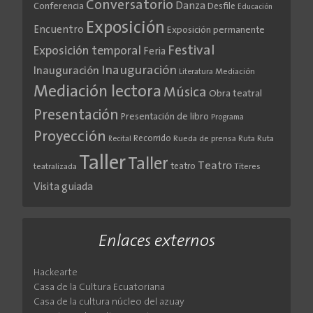
Conversatorio
Danza
Conferencia
Desfile
Educación
Exposición
Encuentro
Exposición permanente
Festival
Exposición temporal
Feria
Inauguración
Inauguración
Literatura
Mediación
Mediación lectora
Música
Obra teatral
Presentación
Presentación de libro
Programa
Proyección
Recorrido
Rueda de prensa
Ruta
Ruta
Recital
Taller
Taller
Teatro
teatro
teatralizada
Títeres
Visita guiada
Enlaces externos
Hackearte
Casa de la Cultura Ecuatoriana
Casa de la cultura núcleo del azuay