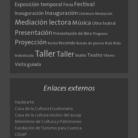
Festival
Exposición temporal
Feria
Inauguración
Inauguración
Literatura
Mediación
Mediación lectora
Música
Obra teatral
Presentación
Presentación de libro
Programa
Proyección
Recorrido
Rueda de prensa
Ruta
Ruta
Recital
Taller
Taller
Teatro
teatro
teatralizada
Títeres
Visita guiada
Enlaces externos
Hackearte
Casa de la Cultura Ecuatoriana
Casa de la cultura núcleo del azuay
Ministerio de Cultura y Patrimonio
Fundación de Turismo para Cuenca
CIDAP