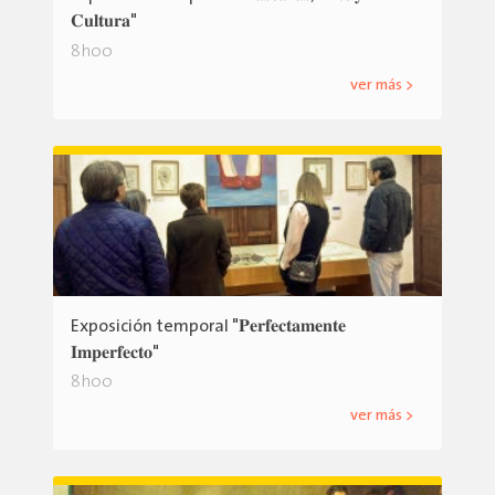
𝐂𝐮𝐥𝐭𝐮𝐫𝐚"
8h00
ver más >
Exposición temporal "𝐏𝐞𝐫𝐟𝐞𝐜𝐭𝐚𝐦𝐞𝐧𝐭𝐞
𝐈𝐦𝐩𝐞𝐫𝐟𝐞𝐜𝐭𝐨"
8h00
ver más >