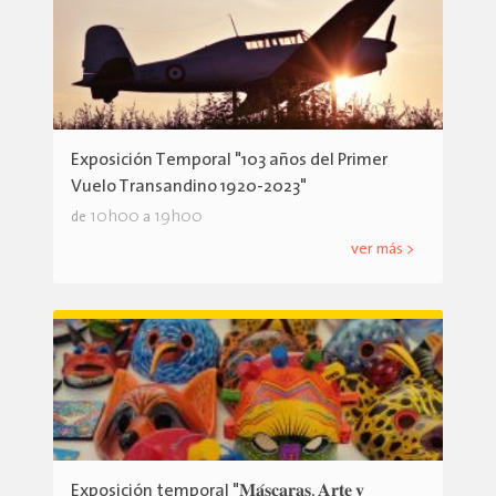
Exposición Temporal "103 años del Primer
Vuelo Transandino 1920-2023"
10h00
19h00
de
a
ver más >
Exposición temporal "𝐌𝐚́𝐬𝐜𝐚𝐫𝐚𝐬, 𝐀𝐫𝐭𝐞 𝐲