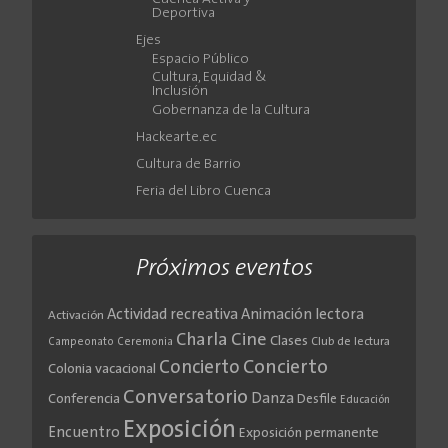
Deportiva
Ejes
Espacio Público
Cultura, Equidad &
Inclusión
Gobernanza de la Cultura
Hackearte.ec
Cultura de Barrio
Feria del Libro Cuenca
Próximos eventos
Actividad recreativa
Animación lectora
Activación
Cine
Charla
Clases
Club de lectura
Campeonato
Ceremonia
Concierto
Concierto
Colonia vacacional
Conversatorio
Danza
Conferencia
Desfile
Educación
Exposición
Encuentro
Exposición permanente