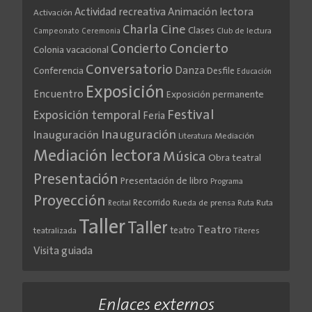
Actividad recreativa
Animación lectora
Activación
Cine
Charla
Clases
Club de lectura
Campeonato
Ceremonia
Concierto
Concierto
Colonia vacacional
Conversatorio
Danza
Conferencia
Desfile
Educación
Exposición
Encuentro
Exposición permanente
Festival
Exposición temporal
Feria
Inauguración
Inauguración
Literatura
Mediación
Mediación lectora
Música
Obra teatral
Presentación
Presentación de libro
Programa
Proyección
Recorrido
Rueda de prensa
Ruta
Ruta
Recital
Taller
Taller
Teatro
teatro
teatralizada
Títeres
Visita guiada
Enlaces externos