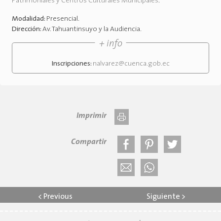
Patrimoniales y Centros Culturales Municipales
.
Modalidad:
Presencial
.
Dirección:
Av. Tahuantinsuyo y la Audiencia
.
+ info
Inscripciones:
nalvarez@cuenca.gob.ec
Imprimir
Compartir
<
Previous
Siguiente
>