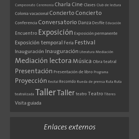
Cine
Charla
Clases
Club de lectura
Campeonato
Ceremonia
Concierto
Concierto
Colonia vacacional
Conversatorio
Danza
Conferencia
Desfile
Educación
Exposición
Encuentro
Exposición permanente
Festival
Exposición temporal
Feria
Inauguración
Inauguración
Literatura
Mediación
Mediación lectora
Música
Obra teatral
Presentación
Presentación de libro
Programa
Proyección
Recorrido
Rueda de prensa
Ruta
Ruta
Recital
Taller
Taller
Teatro
teatro
teatralizada
Títeres
Visita guiada
Enlaces externos