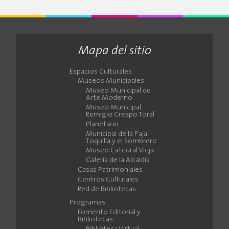
Mapa del sitio
Espacios Culturales
Museos Municipales
Museo Municipal de
Arte Moderno
Museo Municipal
Remigio Crespo Toral
Planetario
Municipal de la Paja
Toquilla y el Sombrero
Museo Catedral Vieja
Galería de la Alcaldía
Casas Patrimoniales
Centros Culturales
Red de Bibliotecas
Programas
Fomento Editorial y
Bibliotecas