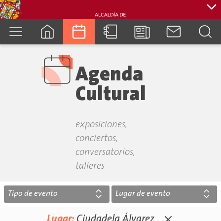
cuenca.gob.ec
Agenda
Cultural
exposiciones,
conciertos,
conversatorios,
talleres
Tipo de evento
Lugar de evento
Lugar:
Ciudadela Álvarez