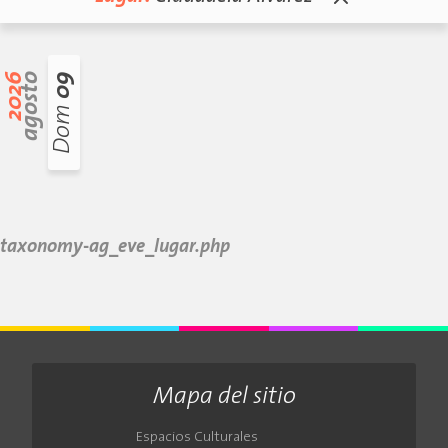
2026
agosto
09
Dom
taxonomy-ag_eve_lugar.php
Mapa del sitio
Espacios Culturales