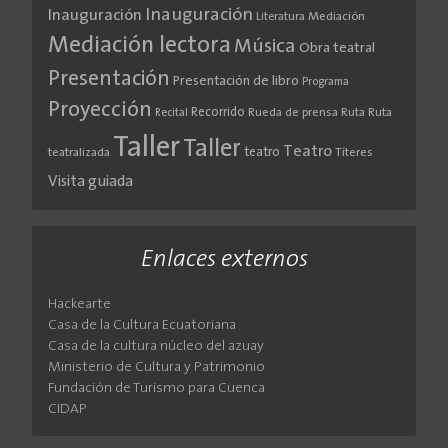
Inauguración
Inauguración
Literatura
Mediación
Mediación lectora
Música
Obra teatral
Presentación
Presentación de libro
Programa
Proyección
Recorrido
Rueda de prensa
Ruta
Ruta
Recital
Taller
Taller
Teatro
teatro
teatralizada
Títeres
Visita guiada
Enlaces externos
Hackearte
Casa de la Cultura Ecuatoriana
Casa de la cultura núcleo del azuay
Ministerio de Cultura y Patrimonio
Fundación de Turismo para Cuenca
CIDAP