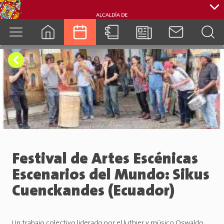
cuenca.gob.ec
Festival de Artes Escénicas
Escenarios del Mundo: Sikus
Cuenckandes (Ecuador)
Un trabajo colectivo liderado por el luthier y músico Oswaldo