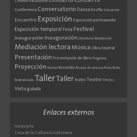
Concierto
Concierto
Colonia vacacional
Conversatorio
Danza
Conferencia
Desfile
Educación
Exposición
Encuentro
Exposición permanente
Festival
Exposición temporal
Feria
Inauguración
Inauguración
Literatura
Mediación
Mediación lectora
Música
Obra teatral
Presentación
Presentación de libro
Programa
Proyección
Recorrido
Rueda de prensa
Ruta
Ruta
Recital
Taller
Taller
Teatro
teatro
teatralizada
Títeres
Visita guiada
Enlaces externos
Hackearte
Casa de la Cultura Ecuatoriana