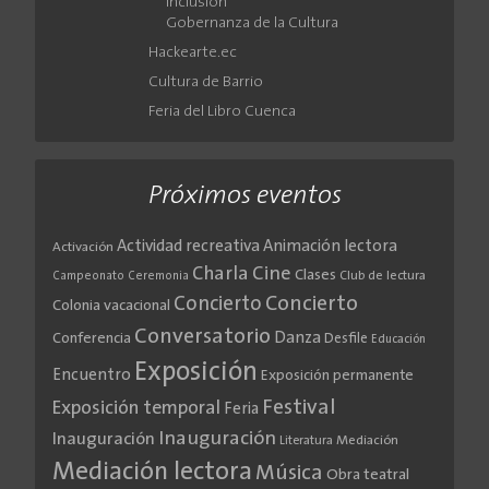
Inclusión
Gobernanza de la Cultura
Hackearte.ec
Cultura de Barrio
Feria del Libro Cuenca
Próximos eventos
Actividad recreativa
Animación lectora
Activación
Cine
Charla
Clases
Club de lectura
Campeonato
Ceremonia
Concierto
Concierto
Colonia vacacional
Conversatorio
Danza
Conferencia
Desfile
Educación
Exposición
Encuentro
Exposición permanente
Festival
Exposición temporal
Feria
Inauguración
Inauguración
Literatura
Mediación
Mediación lectora
Música
Obra teatral