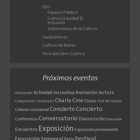
Ejes
Espacio Público
Cultura, Equidad &
Inclusión
Gobernanza de la Cultura
Hackearte.ec
Cultura de Barrio
Feria del Libro Cuenca
Próximos eventos
Actividad recreativa
Animación lectora
Activación
Cine
Charla
Clases
Club de lectura
Campeonato
Ceremonia
Concierto
Concierto
Colonia vacacional
Conversatorio
Danza
Conferencia
Desfile
Educación
Exposición
Encuentro
Exposición permanente
Festival
Exposición temporal
Feria