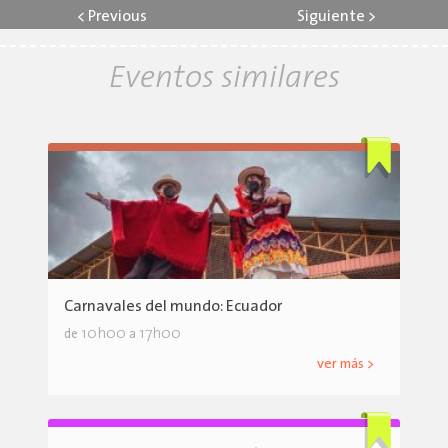
<
Previous
Siguiente
>
Eventos similares
Carnavales del mundo: Ecuador
10h00
17h00
de
a
ver más >