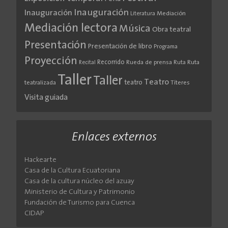
Inauguración
Inauguración
Literatura
Mediación
Mediación lectora
Música
Obra teatral
Presentación
Presentación de libro
Programa
Proyección
Recorrido
Rueda de prensa
Ruta
Ruta
Recital
Taller
Taller
Teatro
teatro
teatralizada
Títeres
Visita guiada
Enlaces externos
Hackearte
Casa de la Cultura Ecuatoriana
Casa de la cultura núcleo del azuay
Ministerio de Cultura y Patrimonio
Fundación de Turismo para Cuenca
CIDAP