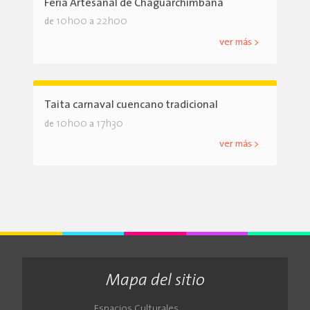
Feria Artesanal de Chaguarchimbana
10h00
22h00
de
a
ver más >
Taita carnaval cuencano tradicional
10h00
17h30
de
a
ver más >
Mapa del sitio
Espacios Culturales