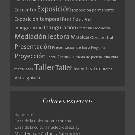
Danza
Conferencia
Desfile
Educación
Exposición
Encuentro
Exposición permanente
Festival
Exposición temporal
Feria
Inauguración
Inauguración
Literatura
Mediación
Mediación lectora
Música
Obra teatral
Presentación
Presentación de libro
Programa
Proyección
Recorrido
Rueda de prensa
Ruta
Ruta
Recital
Taller
Taller
Teatro
teatro
teatralizada
Títeres
Visita guiada
Enlaces externos
Hackearte
Casa de la Cultura Ecuatoriana
Casa de la cultura núcleo del azuay
Ministerio de Cultura y Patrimonio