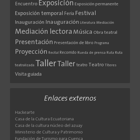
Exposición
Encuentro
Exposición permanente
Festival
Exposición temporal
Feria
Inauguración
Inauguración
Literatura
Mediación
Mediación lectora
Música
Obra teatral
Presentación
Presentación de libro
Programa
Proyección
Recorrido
Rueda de prensa
Ruta
Ruta
Recital
Taller
Taller
Teatro
teatro
teatralizada
Títeres
Visita guiada
Enlaces externos
Hackearte
Casa de la Cultura Ecuatoriana
Casa de la cultura núcleo del azuay
Ministerio de Cultura y Patrimonio
Fundación de Turismo para Cuenca