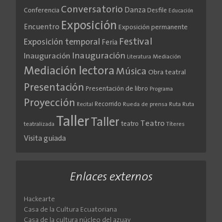
Conversatorio
Danza
Conferencia
Desfile
Educación
Exposición
Encuentro
Exposición permanente
Festival
Exposición temporal
Feria
Inauguración
Inauguración
Literatura
Mediación
Mediación lectora
Música
Obra teatral
Presentación
Presentación de libro
Programa
Proyección
Recorrido
Rueda de prensa
Ruta
Ruta
Recital
Taller
Taller
Teatro
teatro
teatralizada
Títeres
Visita guiada
Enlaces externos
Hackearte
Casa de la Cultura Ecuatoriana
Casa de la cultura núcleo del azuay