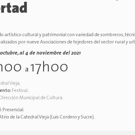
ertad
do artístico cultural y patrimonial con variedad de sombreros, técn
Realizados por nueve Asociaciones de tejedores del sector rural y u
 octubre, al 4 de noviembre del 2021
h00
17h00
a
dral Vieja
.
vento:
Festival
.
Dirección Municipal de Cultura
.
d:
Presencial
.
Atrio de la Catedral Vieja (Luis Cordero y Sucre)
.