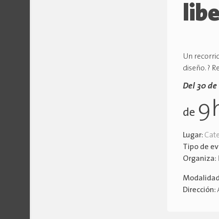
lib
Un recorri
diseño. ? 
Del 30 de
9
de
Lugar:
Cate
Tipo de e
Organiza:
Modalida
Dirección: