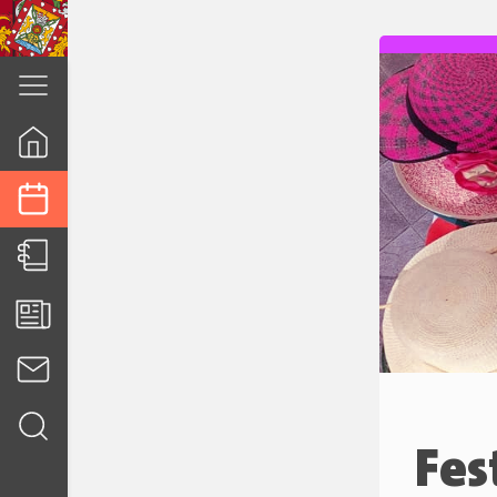
cuenca.gob.ec
Fes