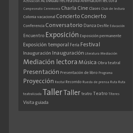
Actividad recreativa
Animación lectora
Activación
Cine
Charla
Clases
Club de lectura
Campeonato
Ceremonia
Concierto
Concierto
Colonia vacacional
Conversatorio
Danza
Conferencia
Desfile
Educación
Exposición
Encuentro
Exposición permanente
Festival
Exposición temporal
Feria
Inauguración
Inauguración
Literatura
Mediación
Mediación lectora
Música
Obra teatral
Presentación
Presentación de libro
Programa
Proyección
Recorrido
Rueda de prensa
Ruta
Ruta
Recital
Taller
Taller
Teatro
teatro
teatralizada
Títeres
Visita guiada