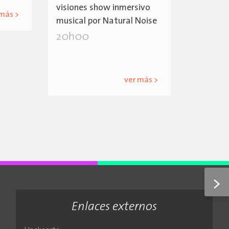
visiones show inmersivo
 más >
musical por Natural Noise
20h00
ver más >
>
Enlaces externos