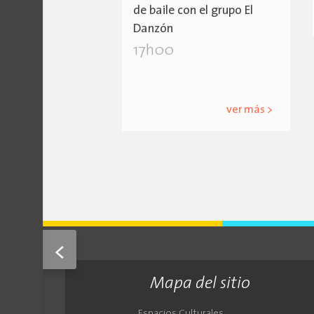
de baile con el grupo El
Danzón
17h00
ver más >
<
Mapa del sitio
Espacios Culturales