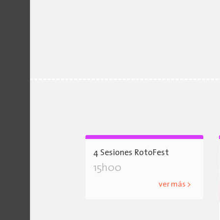
4 Sesiones RotoFest
15h00
ver más >