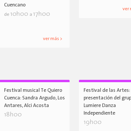
Cuencano
ver
10h00
17h00
de
a
ver más >
Festival musical Te Quiero
Festival de las Artes:
Cuenca: Sandra Argudo, Los
presentación del gru
Antares, Alci Acosta
Lumiere Danza
Independiente
18h00
19h00