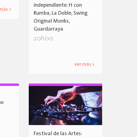
independiente: H con
 más >
Rumba, La Doble, Swing
Original Monks,
Guardarraya
20h00
ver más >
po
Festival de las Artes: