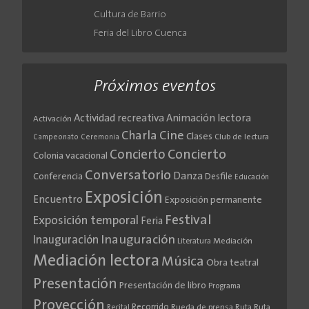
Cultura de Barrio
Feria del Libro Cuenca
Próximos eventos
Actividad recreativa
Animación lectora
Activación
Cine
Charla
Clases
Club de lectura
Campeonato
Ceremonia
Concierto
Concierto
Colonia vacacional
Conversatorio
Danza
Conferencia
Desfile
Educación
Exposición
Encuentro
Exposición permanente
Festival
Exposición temporal
Feria
Inauguración
Inauguración
Literatura
Mediación
Mediación lectora
Música
Obra teatral
Presentación
Presentación de libro
Programa
Proyección
Recorrido
Rueda de prensa
Ruta
Ruta
Recital